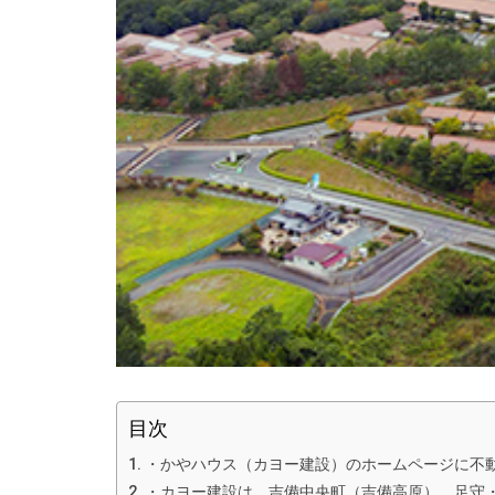
目次
・かやハウス（カヨー建設）のホームページに不動
・カヨー建設は、吉備中央町（吉備高原）、足守