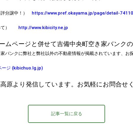
好評分譲中！）
https://www.pref.okayama.jp/page/detail-7411
ついて）
http://www.kibicity.ne.jp
ホームページと併せて吉備中央町空き家バンク
家バンクに弊社と弊社以外の不動産情報が掲載されています、お探
ibichuo.lg.jp)
備高原より発信しています。お気軽にお問合せ
記事一覧に戻る