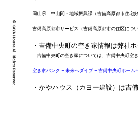
岡山県 中山間・地域振興課（吉備高原都市住宅
© KAYA House All Rights Reserved.
吉備高原都市サービス（吉備高原都市の住区に
・吉備中央町の空き家情報は弊社
吉備中央町の空き家については、吉備中央町空き
空き家バンク – 未来へダイブ – 吉備中央町ホームページ (k
・かやハウス（カヨー建設）は吉